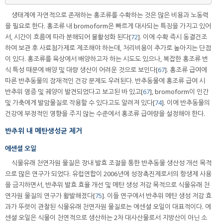
생태계에 자연적으로 존재하는 홍조류를 수확하는 것은 많은 비용과 노동력
을 필요로 한다. 홍조류 내 bromoform은 빠르게 대사되는 특징을 가지고 있어
서, 시간이 흐름에 따라 분해되어 불활성화 된다[
72
]. 이에 수확 즉시 동결건조
하여 보관 후 사료첨가제로 제조해야 하는데, 처리비용이 추가로 높아지는 단점
이 있다. 홍조류를 육상에서 배양하고자 하는 시도도 있으나, 복잡한 홍조류 번
식 특성 때문에 배양 및 대량 생산이 어려운 것으로 보인다[
67
]. 홍조류 급여에
따른 반추동물의 잠재적인 건강 문제도 우려된다. 반추동물에 홍조류 급여 시
반추위 염증 및 궤양이 발견되었다고 보고된 바 있고[
67
], bromoform이 인간
및 가축에게 발암물질로 작용할 수 있다고도 알려져 있다[
74
]. 이에 반추동물의
건강에 부정적인 영향을 주지 않는 수준에서 홍조류 급여량을 설정해야 한다.
반추위 내 메탄생성균 제거
에센셜 오일
식물유래 천연자원 물질은 장내 발효 조절을 통한 반추동물 생산성 개선 목적
으로 많은 연구가 되었다. 유럽연합이 2006년에 성장촉진제로서의 항생제 사용
을 금지하면서, 반추위 발효 효율 개선 및 메탄 생성 저감 목적으로 식물유래 천
연자원 물질의 연구가 활발해졌다[
75
]. 이들 연구에서 반추위 메탄 생성 저감 효
과가 뚜렷이 관찰된 식물유래 천연자원 물질로는 에센셜 오일이 대표적이다. 에
센셜 오일은 식물이 천연적으로 생산하는 2차 대사산물로서 지방산이 아닌 소