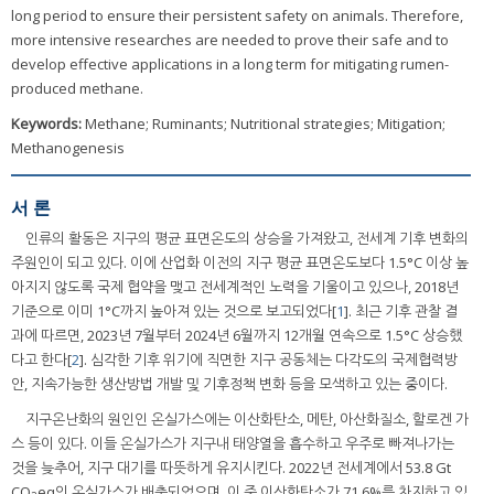
long period to ensure their persistent safety on animals. Therefore,
more intensive researches are needed to prove their safe and to
develop effective applications in a long term for mitigating rumen-
produced methane.
Keywords:
Methane; Ruminants; Nutritional strategies; Mitigation;
Methanogenesis
서 론
인류의 활동은 지구의 평균 표면온도의 상승을 가져왔고, 전세계 기후 변화의
주원인이 되고 있다. 이에 산업화 이전의 지구 평균 표면온도보다 1.5°C 이상 높
아지지 않도록 국제 협약을 맺고 전세계적인 노력을 기울이고 있으나, 2018년
기준으로 이미 1°C까지 높아져 있는 것으로 보고되었다[
1
]. 최근 기후 관찰 결
과에 따르면, 2023년 7월부터 2024년 6월까지 12개월 연속으로 1.5°C 상승했
다고 한다[
2
]. 심각한 기후 위기에 직면한 지구 공동체는 다각도의 국제협력방
안, 지속가능한 생산방법 개발 및 기후정책 변화 등을 모색하고 있는 중이다.
지구온난화의 원인인 온실가스에는 이산화탄소, 메탄, 아산화질소, 할로겐 가
스 등이 있다. 이들 온실가스가 지구내 태양열을 흡수하고 우주로 빠져나가는
것을 늦추어, 지구 대기를 따뜻하게 유지시킨다. 2022년 전세계에서 53.8 Gt
CO
eq의 온실가스가 배출되었으며, 이 중 이산화탄소가 71.6%를 차지하고 있