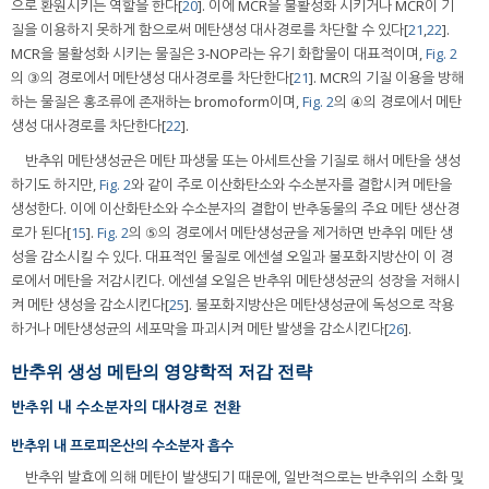
으로 환원시키는 역할을 한다[
20
]. 이에 MCR을 불활성화 시키거나 MCR이 기
질을 이용하지 못하게 함으로써 메탄생성 대사경로를 차단할 수 있다[
21
,
22
].
MCR을 불활성화 시키는 물질은 3-NOP라는 유기 화합물이 대표적이며,
Fig. 2
의 ③의 경로에서 메탄생성 대사경로를 차단한다[
21
]. MCR의 기질 이용을 방해
하는 물질은 홍조류에 존재하는 bromoform이며,
Fig. 2
의 ④의 경로에서 메탄
생성 대사경로를 차단한다[
22
].
반추위 메탄생성균은 메탄 파생물 또는 아세트산을 기질로 해서 메탄을 생성
하기도 하지만,
Fig. 2
와 같이 주로 이산화탄소와 수소분자를 결합시켜 메탄을
생성한다. 이에 이산화탄소와 수소분자의 결합이 반추동물의 주요 메탄 생산경
로가 된다[
15
].
Fig. 2
의 ⑤의 경로에서 메탄생성균을 제거하면 반추위 메탄 생
성을 감소시킬 수 있다. 대표적인 물질로 에센셜 오일과 불포화지방산이 이 경
로에서 메탄을 저감시킨다. 에센셜 오일은 반추위 메탄생성균의 성장을 저해시
켜 메탄 생성을 감소시킨다[
25
]. 불포화지방산은 메탄생성균에 독성으로 작용
하거나 메탄생성균의 세포막을 파괴시켜 메탄 발생을 감소시킨다[
26
].
반추위 생성 메탄의 영양학적 저감 전략
반추위 내 수소분자의 대사경로 전환
반추위 내 프로피온산의 수소분자 흡수
반추위 발효에 의해 메탄이 발생되기 때문에, 일반적으로는 반추위의 소화 및