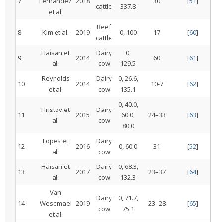
7
Fernandez
2018
30
[
51
]
cattle
337.8
et al.
Beef
8
Kim et al.
2019
0, 100
17
[
60
]
cattle
Haisan et
Dairy
0,
9
2014
60
[
61
]
al.
cow
129.5
Reynolds
Dairy
0, 26.6,
10
2014
10-7
[
62
]
et al.
cow
135.1
0, 40.0,
Hristov et
Dairy
11
2015
60.0,
24–33
[
63
]
al.
cow
80.0
Lopes et
Dairy
12
2016
0, 60.0
31
[
52
]
al.
cow
Haisan et
Dairy
0, 68.3,
13
2017
23–37
[
64
]
al.
cow
132.3
Van
Dairy
0, 71.7,
14
Wesemael
2019
23–28
[
65
]
cow
75.1
et al.