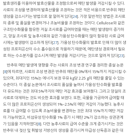
발효생리를 이용하여 발효산물을 조정함으로써 메탄 발생을 저감시킬 수 있다.
사료의 조성을 변경하여 발효산물을 조정하는 것은 적은 비용으로 반추위 메탄
생성을 감소시키는 방법으로 잘 알려져 있다[
24
]. 가장 일반적인 방법은 조사료
의 종류 및 품질을 변경하거나 조농비율을 조정하는 것이다. Cellulose와 같은
구조탄수화물을 함유한 저질 조사료를 급여하였을 때는 메탄 발생량이 증가하
고, 양질 조사료 및 농후사료와 같은 가용성 탄수화물이 많이 함유된 사료 급여
시에는 발생량이 감소하게 된다[
27
]. 가용성 탄수화물의 발효로 인해 더 많이 생
성된 프로피온산이 수소 흡수원으로 작용하기 때문에, 메탄생성 경로에서 필요
로 하는 수소분자를 감소시켜 메탄 발생을 저감시키는 것으로 알려져 있다[
23
].
반추위 메탄 발생에 영향을 주는 사료의 조성 변경 연구를 정리한 종설 논문
[
8
]에 따르면, 사료의 조성 변경은 반추위 메탄을 0%에서 15%까지 저감시킬 수
있으며, 최대치인 15%는 에너지 보정 우유 kg당 2.25 g의 메탄을 줄일 수 있는
수준이다. 이 종설 논문에서 조사료의 품질을 높여서 가용성 탄수화물 발효를
더 유도하는 것은 최대 5%까지의 메탄 저감 효과를 보여줬다. 그리고 양질의 조
사료로 대체하는 것도 비슷한 효과를 보였다. 또한, 곡물을 가공하여 급여할 때
도 더 많은 프로피온산이 생성되어 1%–2.5%의 메탄 저감이 가능했다. 농후사
료를 더 급여할 수 있도록 조농비율을 변경하는 것은 최대 15%까지 메탄 저감
이 가능하였고, 비섬유성 탄수화물 1% 증가 시 메탄 2%가 감소하는 상관관계
가 있음을 지적하였다[
8
]. 다만 농후사료의 급여 수준을 크게 증가시키는 것은
반추위 내 젖산 및 휘발성 지방산의 생성을 증가시켜 아급성 산독증과 같은 대