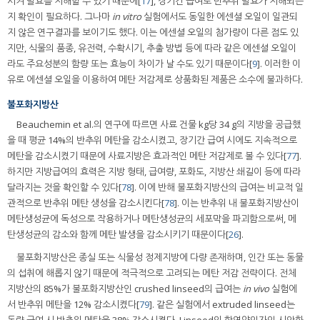
시켜 발효를 저해할 수 있기 때문에[
17
], 장기간 급여로 반추위 발효가 저해되는
지 확인이 필요하다. 그나마
in vitro
실험에서도 동일한 에센셜 오일이 일관되
지 않은 연구결과를 보이기도 했다. 이는 에센셜 오일의 첨가량이 다른 점도 있
지만, 식물의 품종, 유전력, 수확시기, 추출 방법 등에 따라 같은 에센셜 오일이
라도 주요성분의 함량 또는 효능이 차이가 날 수도 있기 때문이다[
9
]. 이러한 이
유로 에센셜 오일을 이용하여 메탄 저감제로 상품화된 제품은 소수에 불과하다.
불포화지방산
Beauchemin et al.의 연구에 따르면 사료 건물 kg당 34 g의 지방을 공급했
을 때 평균 14%의 반추위 메탄을 감소시켰고, 장기간 급여 시에도 지속적으로
메탄을 감소시켰기 때문에 사료지방은 효과적인 메탄 저감제로 볼 수 있다[
77
].
하지만 지방급여의 효력은 지방 형태, 급여량, 포화도, 지방산 쇄길이 등에 따라
달라지는 것을 확인할 수 있다[
78
]. 이에 반해 불포화지방산의 급여는 비교적 일
관적으로 반추위 메탄 생성을 감소시킨다[
78
]. 이는 반추위 내 불포화지방산이
메탄생성균에 독성으로 작용하거나 메탄생성균의 세포막을 파괴함으로써, 메
탄생성균의 감소와 함께 메탄 발생을 감소시키기 때문이다[
26
].
불포화지방산은 종실 또는 식물성 정제지방에 다량 존재하며, 인간 또는 동물
의 섭취에 해롭지 않기 때문에 적극적으로 고려되는 메탄 저감 전략이다. 전체
지방산의 85%가 불포화지방산인 crushed linseed의 급여는
in vivo
실험에
서 반추위 메탄을 12% 감소시켰다[
79
]. 같은 실험에서 extruded linseed는