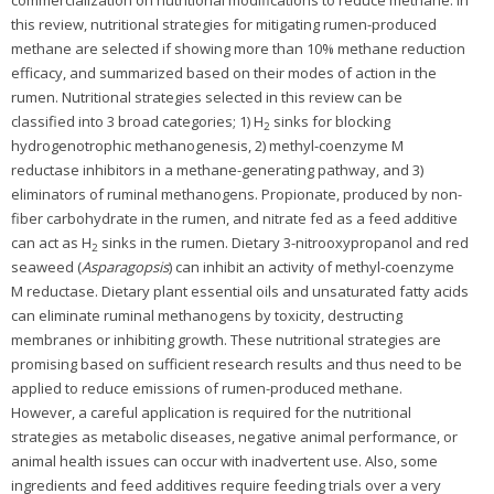
commercialization on nutritional modifications to reduce methane. In
this review, nutritional strategies for mitigating rumen-produced
methane are selected if showing more than 10% methane reduction
efficacy, and summarized based on their modes of action in the
rumen. Nutritional strategies selected in this review can be
classified into 3 broad categories; 1) H
sinks for blocking
2
hydrogenotrophic methanogenesis, 2) methyl-coenzyme M
reductase inhibitors in a methane-generating pathway, and 3)
eliminators of ruminal methanogens. Propionate, produced by non-
fiber carbohydrate in the rumen, and nitrate fed as a feed additive
can act as H
sinks in the rumen. Dietary 3-nitrooxypropanol and red
2
seaweed (
Asparagopsis
) can inhibit an activity of methyl-coenzyme
M reductase. Dietary plant essential oils and unsaturated fatty acids
can eliminate ruminal methanogens by toxicity, destructing
membranes or inhibiting growth. These nutritional strategies are
promising based on sufficient research results and thus need to be
applied to reduce emissions of rumen-produced methane.
However, a careful application is required for the nutritional
strategies as metabolic diseases, negative animal performance, or
animal health issues can occur with inadvertent use. Also, some
ingredients and feed additives require feeding trials over a very