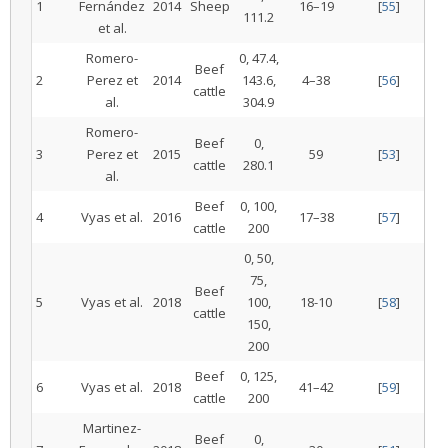
1
Fernández
2014
Sheep
16–19
[
55
]
111.2
et al.
Romero-
0, 47.4,
Beef
2
Perez et
2014
143.6,
4–38
[
56
]
cattle
al.
304.9
Romero-
Beef
0,
3
Perez et
2015
59
[
53
]
cattle
280.1
al.
Beef
0, 100,
4
Vyas et al.
2016
17–38
[
57
]
cattle
200
0, 50,
75,
Beef
5
Vyas et al.
2018
100,
18-10
[
58
]
cattle
150,
200
Beef
0, 125,
6
Vyas et al.
2018
41–42
[
59
]
cattle
200
Martinez-
Beef
0,