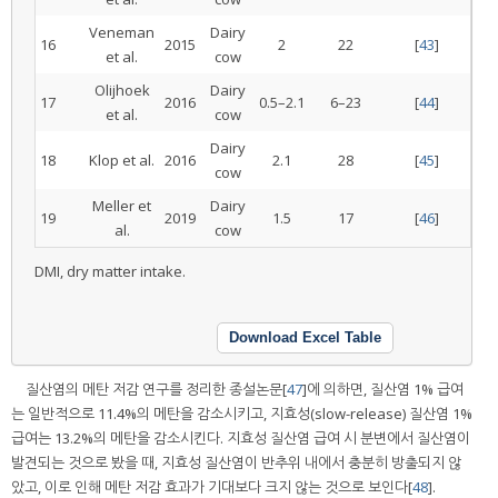
Veneman
Dairy
16
2015
2
22
[
43
]
et al.
cow
Olijhoek
Dairy
17
2016
0.5–2.1
6–23
[
44
]
et al.
cow
Dairy
18
Klop et al.
2016
2.1
28
[
45
]
cow
Meller et
Dairy
19
2019
1.5
17
[
46
]
al.
cow
DMI, dry matter intake.
Download Excel Table
질산염의 메탄 저감 연구를 정리한 종설논문[
47
]에 의하면, 질산염 1% 급여
는 일반적으로 11.4%의 메탄을 감소시키고, 지효성(slow-release) 질산염 1%
급여는 13.2%의 메탄을 감소시킨다. 지효성 질산염 급여 시 분변에서 질산염이
발견되는 것으로 봤을 때, 지효성 질산염이 반추위 내에서 충분히 방출되지 않
았고, 이로 인해 메탄 저감 효과가 기대보다 크지 않는 것으로 보인다[
48
].