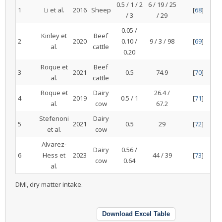
0.5 / 1 / 2
6 / 19 / 25
1
Li et al.
2016
Sheep
[
68
]
/ 3
/ 29
0.05 /
Kinley et
Beef
2
2020
0.10 /
9 / 3 / 98
[
69
]
al.
cattle
0.20
Roque et
Beef
3
2021
0.5
74.9
[
70
]
al.
cattle
Roque et
Dairy
26.4 /
4
2019
0.5 / 1
[
71
]
al.
cow
67.2
Stefenoni
Dairy
5
2021
0.5
29
[
72
]
et al.
cow
Alvarez-
Dairy
0.56 /
6
Hess et
2023
44 / 39
[
73
]
cow
0.64
al.
DMI, dry matter intake.
Download Excel Table