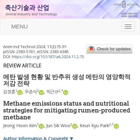
MENU
T
o
g
g
Anim Ind Technol
2024
;
11
(
2
):
75
-
91
l
pISSN: 2383-5761, eISSN: 2383-6385
e
DOI:
https://doi.org/10.5187/ait.2024.11.2.75
n
REVIEW ARTICLE
a
v
메탄 발생 현황 및 반추위 생성 메탄의 영양학적
i
저감 전략
g
a
1
2
2
,
*
김정훈
,
우준식
,
박근규
t
i
Methane emissions status and nutritional
o
strategies for mitigating rumen-produced
n
methane
1
2
2
,
*
Jeong Hoon Kim
,
Jun Sik Woo
,
Keun Kyu Park
Author Information & Copyright
▼