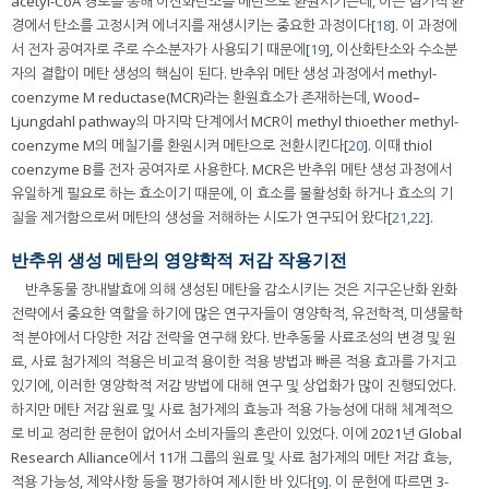
acetyl-CoA 경로를 통해 이산화탄소를 메탄으로 환원시키는데, 이는 혐기적 환
경에서 탄소를 고정시켜 에너지를 재생시키는 중요한 과정이다[
18
]. 이 과정에
서 전자 공여자로 주로 수소분자가 사용되기 때문에[
19
], 이산화탄소와 수소분
자의 결합이 메탄 생성의 핵심이 된다. 반추위 메탄 생성 과정에서 methyl-
coenzyme M reductase(MCR)라는 환원효소가 존재하는데, Wood–
Ljungdahl pathway의 마지막 단계에서 MCR이 methyl thioether methyl-
coenzyme M의 메칠기를 환원시켜 메탄으로 전환시킨다[
20
]. 이때 thiol
coenzyme B를 전자 공여자로 사용한다. MCR은 반추위 메탄 생성 과정에서
유일하게 필요로 하는 효소이기 때문에, 이 효소를 불활성화 하거나 효소의 기
질을 제거함으로써 메탄의 생성을 저해하는 시도가 연구되어 왔다[
21
,
22
].
반추위 생성 메탄의 영양학적 저감 작용기전
반추동물 장내발효에 의해 생성된 메탄을 감소시키는 것은 지구온난화 완화
전략에서 중요한 역할을 하기에 많은 연구자들이 영양학적, 유전학적, 미생물학
적 분야에서 다양한 저감 전략을 연구해 왔다. 반추동물 사료조성의 변경 및 원
료, 사료 첨가제의 적용은 비교적 용이한 적용 방법과 빠른 적용 효과를 가지고
있기에, 이러한 영양학적 저감 방법에 대해 연구 및 상업화가 많이 진행되었다.
하지만 메탄 저감 원료 및 사료 첨가제의 효능과 적용 가능성에 대해 체계적으
로 비교 정리한 문헌이 없어서 소비자들의 혼란이 있었다. 이에 2021년 Global
Research Alliance에서 11개 그룹의 원료 및 사료 첨가제의 메탄 저감 효능,
적용 가능성, 제약사항 등을 평가하여 제시한 바 있다[
9
]. 이 문헌에 따르면 3-