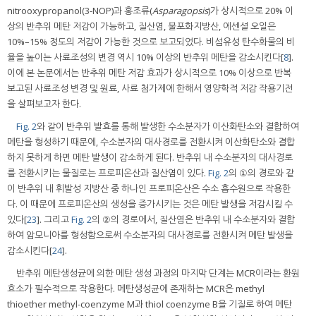
nitrooxypropanol(3-NOP)과 홍조류(
Asparagopsis
)가 상시적으로 20% 이
상의 반추위 메탄 저감이 가능하고, 질산염, 불포화지방산, 에센셜 오일은
10%–15% 정도의 저감이 가능한 것으로 보고되었다. 비섬유성 탄수화물의 비
율을 높이는 사료조성의 변경 역시 10% 이상의 반추위 메탄을 감소시킨다[
8
].
이에 본 논문에서는 반추위 메탄 저감 효과가 상시적으로 10% 이상으로 반복
보고된 사료조성 변경 및 원료, 사료 첨가제에 한해서 영양학적 저감 작용기전
을 살펴보고자 한다.
Fig. 2
와 같이 반추위 발효를 통해 발생한 수소분자가 이산화탄소와 결합하여
메탄을 형성하기 때문에, 수소분자의 대사경로를 전환시켜 이산화탄소와 결합
하지 못하게 하면 메탄 발생이 감소하게 된다. 반추위 내 수소분자의 대사경로
를 전환시키는 물질로는 프로피온산과 질산염이 있다.
Fig. 2
의 ①의 경로와 같
이 반추위 내 휘발성 지방산 중 하나인 프로피온산은 수소 흡수원으로 작용한
다. 이 때문에 프로피온산의 생성을 증가시키는 것은 메탄 발생을 저감시킬 수
있다[
23
]. 그리고
Fig. 2
의 ②의 경로에서, 질산염은 반추위 내 수소분자와 결합
하여 암모니아를 형성함으로써 수소분자의 대사경로를 전환시켜 메탄 발생을
감소시킨다[
24
].
반추위 메탄생성균에 의한 메탄 생성 과정의 마지막 단계는 MCR이라는 환원
효소가 필수적으로 작용한다. 메탄생성균에 존재하는 MCR은 methyl
thioether methyl-coenzyme M과 thiol coenzyme B을 기질로 하여 메탄