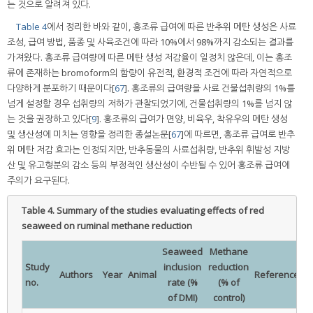
는 것으로 알려져 있다.
Table 4
에서 정리한 바와 같이, 홍조류 급여에 따른 반추위 메탄 생성은 사료
조성, 급여 방법, 품종 및 사육조건에 따라 10%에서 98%까지 감소되는 결과를
가져왔다. 홍조류 급여량에 따른 메탄 생성 저감율이 일정치 않은데, 이는 홍조
류에 존재하는 bromoform의 함량이 유전적, 환경적 조건에 따라 자연적으로
다양하게 분포하기 때문이다[
67
]. 홍조류의 급여량을 사료 건물섭취량의 1%를
넘게 설정할 경우 섭취량의 저하가 관찰되었기에, 건물섭취량의 1%를 넘지 않
는 것을 권장하고 있다[
9
]. 홍조류의 급여가 면양, 비육우, 착유우의 메탄 생성
및 생산성에 미치는 영향을 정리한 종설논문[
67
]에 따르면, 홍조류 급여로 반추
위 메탄 저감 효과는 인정되지만, 반추동물의 사료섭취량, 반추위 휘발성 지방
산 및 유고형분의 감소 등의 부정적인 생산성이 수반될 수 있어 홍조류 급여에
주의가 요구된다.
Table 4.
Summary of the studies evaluating effects of red
seaweed on ruminal methane reduction
Seaweed
Methane
Study
inclusion
reduction
Authors
Year
Animal
References
no.
rate (%
(% of
of DMI)
control)