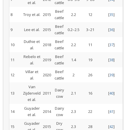
et al.
cattle
Beef
8
Troy et al.
2015
2.2
12
[
35
]
cattle
Beef
9
Lee et al.
2015
0.2–2.5
3–21
[
36
]
cattle
Duthie et
Beef
10
2018
2.2
11
[
37
]
al.
cattle
Rebelo et
Beef
11
2019
1.4
19
[
38
]
al.
cattle
Villar et
Beef
12
2020
2
26
[
39
]
al.
cattle
Van
Dairy
13
Zijderveld
2011
2.1
16
[
40
]
cow
et al.
Guyader
Dairy
14
2014
2.3
22
[
41
]
et al.
cow
Guyader
Dry
15
2015
2.3
28
[
42
]
et al.
cow