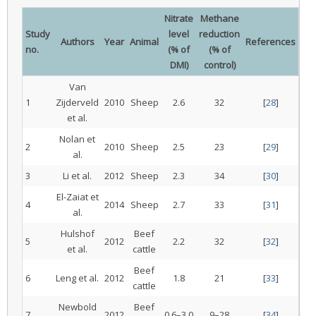
Nitrate
Methane
Study
level
reduction
Authors
Year
Animal
References
no.
(% of
(% of
DMI)
control)
Van
1
Zijderveld
2010
Sheep
2.6
32
[
28
]
et al.
Nolan et
2
2010
Sheep
2.5
23
[
29
]
al.
3
Li et al.
2012
Sheep
2.3
34
[
30
]
El-Zaiat et
4
2014
Sheep
2.7
33
[
31
]
al.
Hulshof
Beef
5
2012
2.2
32
[
32
]
et al.
cattle
Beef
6
Leng et al.
2012
1.8
21
[
33
]
cattle
Newbold
Beef
7
2012
0.6–3.0
9–28
[
34
]