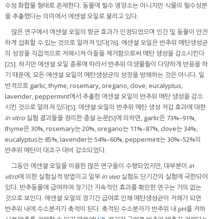
수성 화합물 형태로 존재한다. 동물에 필수 영양소는 아니지만 식물의 필수성분
을 추출했다는 의미에서 에센셜 오일로 불리고 있다.
많은 연구에서 에센셜 오일의 항균 효과가 인정되었으며 인간 및 동물이 안전
하게 섭취할 수 있는 것으로 알려져 있다[
76
]. 에센셜 오일은 반추위 메탄생성균
의 성장을 직접적으로 저해시켜 이들을 제거함으로써 메탄 생성을 감소시킨다
[
25
]. 하지만 에센셜 오일 종류에 따라서 반추위 미생물들이 다양하게 반응을 하
기 때문에, 모든 에센셜 오일이 메탄생성균의 성장을 방해하는 것은 아니다. 일
반적으로 garlic, thyme, rosemary, oregano, clove, eucalyptus,
lavender, peppermint에서 추출한 에센셜 오일이 반추위 메탄 생성을 감소
시킨 것으로 알려져 있다[
5
]. 에센셜 오일의 반추위 메탄 생성 저감 효과에 대한
in vitro
실험 결과들을 정리한 종설 논문[
5
]에 의하면, garlic은 73%–91%,
thyme은 30%, rosemary는 20%, oregano는 11%–87%, clove는 34%,
eucalyptus는 85%, lavender는 54%–60%, peppermint는 30%–52%의
반추위 메탄이 대조구 대비 감소되었다.
그동안 에센셜 오일을 이용한 많은 연구들이 수행되었지만, 대부분이
in
vitro
에 의한 실험실적 방법이고 일부
in vivo
실험도 단기간의 실험에 국한되어
있다. 반추동물에 급여하여 장기간 지속적인 효과를 확인한 연구는 거의 없는
것으로 보인다. 에센셜 오일의 장기간 급여로 인해 메탄생성균이 저해가 되면
반추위 내에 수소분자가 축적이 된다. 축적된 수소분자가 반추위 내 pH를 저하