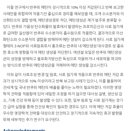
이들 연구에서 반추위 메탄이 상시적으로 10% 이상 저감된다고 반복 보고한
사례만을 취합하여 작용기전 중심으로 정리를 해보았을 때, 크게 수소분자와 이
산화탄소의 결합 방해, 메탄생성경로 차단, 메탄생성균 제거 범주로 분류할 수
있다. 반추위 가용성 탄수화물의 발효에서 발생하는 프로피온산과 사료 첨가제
로 급여한 질산염이 반추위 수소분자의 흡수원으로 작용한다. 결과적으로 이산
화탄소와 수소분자의 결합을 방해하여 메탄 생성이 감소하게 된다. 사료 첨가제
형태의 3-NOP와 사료원료로서 홍조류는 반추위 내 메탄생성 대사경로 상 중요
한 효소에 영향을 미쳐 메탄 생성을 차단한다. 에센셜 오일은 반추위 메탄생성
균의 성장을 방해하고 불포화지방산은 독성으로 작용하거나 세포막을 파괴하
는 방식으로 반추위 메탄생성균을 저해하여 메탄 생성을 감소시킨다.
이와 같이 사료조성 변경 및 원료, 사료 첨가제 적용으로 반추위 메탄 저감 효
과가 상시적으로 10% 이상이라고 반복 보고된 사례가 있으니, 이를 활용하여
전세계 및 국내 반추위 메탄의 배출을 줄이는 노력이 필요하겠다. 이러한 영양
학적 전략을 적용함에 있어 세밀한 조정을 하지 않으면 대사성 질병, 생산성 감
소, 가축 건강 위해 등이 발생할 수 있다. 또한, 일부 원료 및 사료 첨가제는 장기
간 급여 실험을 통해 안전성 확인이 필요한 경우도 있다. 이에 메탄 저감 효율이
우수한 영양학적 전략을 대상으로 안전하고 장기적으로 지속적인 효과 발현을
위해 세부적인 추가 연구가 요구된다.