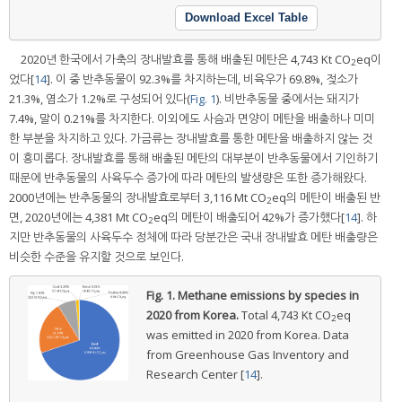
Download Excel Table
2020년 한국에서 가축의 장내발효를 통해 배출된 메탄은 4,743 Kt CO
eq이
2
었다[
14
]. 이 중 반추동물이 92.3%를 차지하는데, 비육우가 69.8%, 젖소가
21.3%, 염소가 1.2%로 구성되어 있다(
Fig. 1
). 비반추동물 중에서는 돼지가
7.4%, 말이 0.21%를 차지한다. 이외에도 사슴과 면양이 메탄을 배출하나 미미
한 부분을 차지하고 있다. 가금류는 장내발효를 통한 메탄을 배출하지 않는 것
이 흥미롭다. 장내발효를 통해 배출된 메탄의 대부분이 반추동물에서 기인하기
때문에 반추동물의 사육두수 증가에 따라 메탄의 발생량은 또한 증가해왔다.
2000년에는 반추동물의 장내발효로부터 3,116 Mt CO
eq의 메탄이 배출된 반
2
면, 2020년에는 4,381 Mt CO
eq의 메탄이 배출되어 42%가 증가했다[
14
]. 하
2
지만 반추동물의 사육두수 정체에 따라 당분간은 국내 장내발효 메탄 배출량은
비슷한 수준을 유지할 것으로 보인다.
Fig. 1.
Methane emissions by species in
2020 from Korea.
Total 4,743 Kt CO
eq
2
was emitted in 2020 from Korea. Data
from Greenhouse Gas Inventory and
Research Center [
14
].