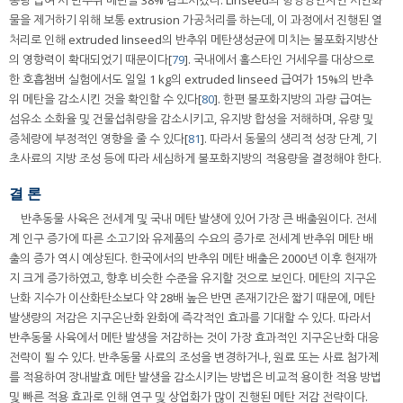
동량 급여 시 반추위 메탄을 38% 감소시켰다. Linseed의 항영양인자인 시안화
물을 제거하기 위해 보통 extrusion 가공처리를 하는데, 이 과정에서 진행된 열
처리로 인해 extruded linseed의 반추위 메탄생성균에 미치는 불포화지방산
의 영향력이 확대되었기 때문이다[
79
]. 국내에서 홀스타인 거세우를 대상으로
한 호흡챔버 실험에서도 일일 1 kg의 extruded linseed 급여가 15%의 반추
위 메탄을 감소시킨 것을 확인할 수 있다[
80
]. 한편 불포화지방의 과량 급여는
섬유소 소화율 및 건물섭취량을 감소시키고, 유지방 합성을 저해하며, 유량 및
증체량에 부정적인 영향을 줄 수 있다[
81
]. 따라서 동물의 생리적 성장 단계, 기
초사료의 지방 조성 등에 따라 세심하게 불포화지방의 적용량을 결정해야 한다.
결 론
반추동물 사육은 전세계 및 국내 메탄 발생에 있어 가장 큰 배출원이다. 전세
계 인구 증가에 따른 소고기와 유제품의 수요의 증가로 전세계 반추위 메탄 배
출의 증가 역시 예상된다. 한국에서의 반추위 메탄 배출은 2000년 이후 현재까
지 크게 증가하였고, 향후 비슷한 수준을 유지할 것으로 보인다. 메탄의 지구온
난화 지수가 이산화탄소보다 약 28배 높은 반면 존재기간은 짧기 때문에, 메탄
발생량의 저감은 지구온난화 완화에 즉각적인 효과를 기대할 수 있다. 따라서
반추동물 사육에서 메탄 발생을 저감하는 것이 가장 효과적인 지구온난화 대응
전략이 될 수 있다. 반추동물 사료의 조성을 변경하거나, 원료 또는 사료 첨가제
를 적용하여 장내발효 메탄 발생을 감소시키는 방법은 비교적 용이한 적용 방법
및 빠른 적용 효과로 인해 연구 및 상업화가 많이 진행된 메탄 저감 전략이다.