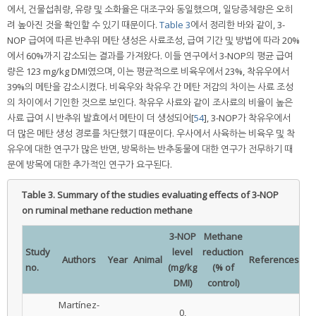
에서, 건물섭취량, 유량 및 소화율은 대조구와 동일했으며, 일당증체량은 오히
려 높아진 것을 확인할 수 있기 때문이다.
Table 3
에서 정리한 바와 같이, 3-
NOP 급여에 따른 반추위 메탄 생성은 사료조성, 급여 기간 및 방법에 따라 20%
에서 60%까지 감소되는 결과를 가져왔다. 이들 연구에서 3-NOP의 평균 급여
량은 123 mg/kg DMI였으며, 이는 평균적으로 비육우에서 23%, 착유우에서
39%의 메탄을 감소시켰다. 비육우와 착유우 간 메탄 저감의 차이는 사료 조성
의 차이에서 기인한 것으로 보인다. 착유우 사료와 같이 조사료의 비율이 높은
사료 급여 시 반추위 발효에서 메탄이 더 생성되어[
54
], 3-NOP가 착유우에서
더 많은 메탄 생성 경로를 차단했기 때문이다. 우사에서 사육하는 비육우 및 착
유우에 대한 연구가 많은 반면, 방목하는 반추동물에 대한 연구가 전무하기 때
문에 방목에 대한 추가적인 연구가 요구된다.
Table 3.
Summary of the studies evaluating effects of 3-NOP
on ruminal methane reduction methane
3-NOP
Methane
Study
level
reduction
Authors
Year
Animal
References
no.
(mg/kg
(% of
DMI)
control)
Martínez-
0,