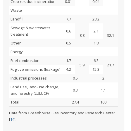
Crop residue incineration
0.01
0.04
Waste
Landfill
7.7
28.2
Sewage & wastewater
0.6
2.1
treatment
8.8
32.1
Other
0.5
1.8
Energy
Fuel combustion
1.7
6.3
5.9
21.7
Fugitive emissions (leakage)
4.2
15.3
Industrial processes
0.5
2
Land use, land-use change,
0.3
1.1
and forestry (LULUCF)
Total
27.4
100
Data from Greenhouse Gas Inventory and Research Center
[
14
].