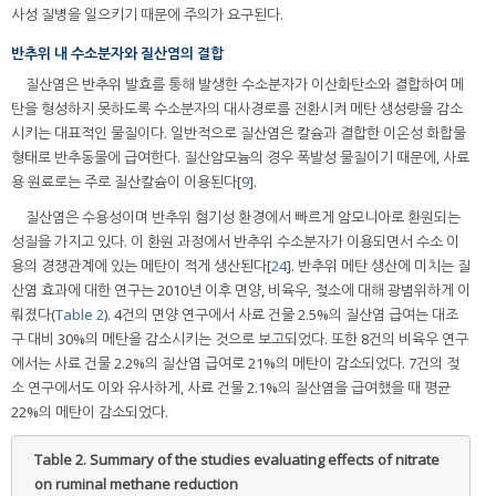
사성 질병을 일으키기 때문에 주의가 요구된다.
반추위 내 수소분자와 질산염의 결합
질산염은 반추위 발효를 통해 발생한 수소분자가 이산화탄소와 결합하여 메
탄을 형성하지 못하도록 수소분자의 대사경로를 전환시켜 메탄 생성량을 감소
시키는 대표적인 물질이다. 일반적으로 질산염은 칼슘과 결합한 이온성 화합물
형태로 반추동물에 급여한다. 질산암모늄의 경우 폭발성 물질이기 때문에, 사료
용 원료로는 주로 질산칼슘이 이용된다[
9
].
질산염은 수용성이며 반추위 혐기성 환경에서 빠르게 암모니아로 환원되는
성질을 가지고 있다. 이 환원 과정에서 반추위 수소분자가 이용되면서 수소 이
용의 경쟁관계에 있는 메탄이 적게 생산된다[
24
]. 반추위 메탄 생산에 미치는 질
산염 효과에 대한 연구는 2010년 이후 면양, 비육우, 젖소에 대해 광범위하게 이
뤄졌다(
Table 2
). 4건의 면양 연구에서 사료 건물 2.5%의 질산염 급여는 대조
구 대비 30%의 메탄을 감소시키는 것으로 보고되었다. 또한 8건의 비육우 연구
에서는 사료 건물 2.2%의 질산염 급여로 21%의 메탄이 감소되었다. 7건의 젖
소 연구에서도 이와 유사하게, 사료 건물 2.1%의 질산염을 급여했을 때 평균
22%의 메탄이 감소되었다.
Table 2.
Summary of the studies evaluating effects of nitrate
on ruminal methane reduction