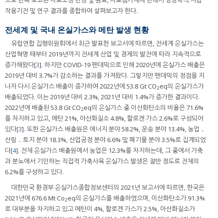
으로 반복 보고된 사료조성 변경 및 원료, 사료첨가제에 한해서 영양학적 저감
작용기전 및 연구 결과를 종합하여 살펴보고자 한다.
전세계 및 국내 온실가스와 메탄 발생 현황
유럽연합 집행위원회에서 최근 발표한 보고서에 따르면, 전세계 온실가스는
산업혁명 때부터 2019년까지 전세계 산업 및 경제의 발전에 따라 지속적으로
증가해왔다[
3
]. 하지만 COVID-19 팬데믹으로 인해 2020년에 온실가스 배출은
2019년 대비 3.7%가 감소하는 결과를 가져왔다. 그렇지만 팬데믹의 정점을 지
나자 다시 온실가스 배출이 증가하여 2022년에 53.8 Gt CO
eq의 온실가스가
2
배출되었다. 이는 2019년 대비 2.3%, 2021년 대비 1.4%가 증가한 결과이다.
2022년에 배출된 53.8 Gt CO
eq의 온실가스 중 이산화탄소의 비율은 71.6%
2
를 차지하고 있고, 메탄 21%, 아산화질소 4.8%, 할로겐 가스 2.6%로 구성되어
있다[
3
]. 또한 온실가스 배출원은 에너지 분야 58.2%, 운송 분야 13.4%, 농업 ․
산림 ․ 토지 분야 18.3%, 산업공정 분야 6.6% 및 폐기물 분야 3.5%로 집계되었
다[
4
]. 전체 온실가스 배출원에서 농업은 12.3%를 차지하는데, 그 중에서 가축
과 분뇨에서 기인하는 직접적 가축사육 온실가스 발생은 절반 정도로 전체의
6.2%를 구성하고 있다.
대한민국 환경부 온실가스종합정보센터의 2021년 보고서에 따르면, 한국은
2021년에 676.6 Mt Co
eq의 온실가스를 배출하였으며, 이산화탄소가 91.3%
2
로 대부분을 차지하고 있고 메탄이 4%, 할로겐 가스가 2.5%, 아산화질소가