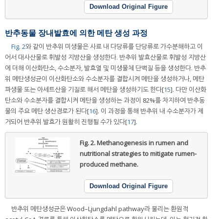
Download Original Figure
반추동물 장내발효에 의한 메탄 생성 과정
Fig. 2
와 같이 반추위 미생물은 사료 내 다당류를 단당류로 가수분해하고 이
어서 대사산물로 휘발성 지방산을 생성한다. 반추위 발효산물로 휘발성 지방산
에 더해 이산화탄소, 수소분자, 발효열 및 미생물체 단백질 등을 생성한다. 반추
위 메탄생성균이 이산화탄소와 수소분자를 결합시켜 메탄을 생성하거나, 메탄
파생물 또는 아세트산을 기질로 해서 메탄을 생성하기도 한다[
15
]. 다만 이산화
탄소와 수소분자를 결합시켜 메탄을 생성하는 과정이 82%를 차지하여 반추동
물의 주요 메탄 생산경로가 된다[
16
]. 이 과정을 통해 반추위 내 수소분자가 제
거되어 반추위 발효가 원활히 진행될 수가 있다[
17
].
Fig. 2.
Methanogenesis in rumen and
nutritional strategies to mitigate rumen-
produced methane.
Download Original Figure
반추위 메탄생성균은 Wood–Ljungdahl pathway라 불리는 환원적