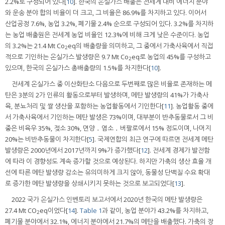
2.2%로 구성되어 있다[
10
]. 한국의 온실가스 배출은 전세계 대비 에너지 분야
와 운송 분야 합의 비율이 더 크고, 그 비율은 86.9%를 차지하고 있다. 이어서
산업공정 7.6%, 농업 3.2%, 폐기물 2.4% 순으로 구성되어 있다. 3.2%를 차지하
는 농업 배출원은 전세계 농업 비율인 12.3%에 비해 크게 낮은 수준이다. 농업
의 3.2%는 21.4 Mt Co
eq의 배출량을 의미하고, 그 중에서 가축사육에서 직접
2
적으로 기인하는 온실가스 발생량은 9.7 Mt Co
eq로 농업의 45%를 구성하고
2
있으며, 한국의 온실가스 총배출량의 1.5%를 차지한다[
10
].
전세계 온실가스 중 이산화탄소 다음으로 두번째로 많은 비율로 존재하는 메
탄은 3분의 2가 인류의 활동으로부터 발생하며, 메탄 발생량의 41%가 가축사
육, 분뇨처리 및 쌀 생산을 포함하는 농업활동에서 기인한다[
11
]. 농업활동 중에
서 가축사육에서 기인하는 메탄 발생은 73%이며, 대부분이 반추동물로서 그 비
중은 비육우 35%, 젖소 30%, 면양 ․ 염소 ․ 버팔로에서 15% 정도이며, 나머지
20%는 비반추동물이 차지한다[
5
]. 국제연합의 최근 연구에 따르면 전세계 메탄
발생량은 2000년에서 2017년까지 9%가 증가했다[
12
]. 전세계 경제가 발전함
에 따라 이 경향성도 계속 증가할 것으로 예상된다. 하지만 가축의 생산 효율 개
선에 따른 메탄 발생량 감소는 유의미하게 크지 않아, 동물성 단백질 수요 확대
로 증가한 메탄 발생량을 상쇄시키지 못하는 것으로 보고되었다[
13
].
2022 국가 온실가스 인벤토리 보고서에서 2020년 한국의 메탄 발생량은
27.4 Mt CO
eq이었다[
14
].
Table 1
과 같이, 농업 분야가 43.2%를 차지하고,
2
폐기물 분야에서 32.1%, 에너지 분야에서 21.7%의 메탄을 배출했다. 가축의 장