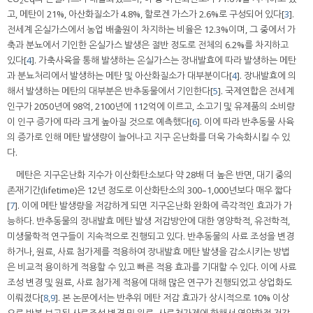
2
고, 메탄이 21%, 아산화질소가 4.8%, 할로겐 가스가 2.6%로 구성되어 있다[
3
].
전세계 온실가스에서 농업 배출원이 차지하는 비율은 12.3%이며, 그 중에서 가
축과 분뇨에서 기인한 온실가스 발생은 절반 정도로 전체의 6.2%를 차지하고
있다[
4
]. 가축사육을 통해 발생하는 온실가스는 장내발효에 따라 발생하는 메탄
과 분뇨처리에서 발생하는 메탄 및 아산화질소가 대부분이다[
4
]. 장내발효에 의
해서 발생하는 메탄의 대부분은 반추동물에서 기인한다[
5
]. 국제연합은 전세계
인구가 2050년에 98억, 2100년에 112억에 이르고, 소고기 및 유제품의 소비량
이 인구 증가에 따라 크게 높아질 것으로 예측했다[
6
]. 이에 따라 반추동물 사육
의 증가로 인해 메탄 발생량이 늘어나고 지구 온난화를 더욱 가속화시킬 수 있
다.
메탄은 지구온난화 지수가 이산화탄소보다 약 28배 더 높은 반면, 대기 중의
존재기간(lifetime)은 12년 정도로 이산화탄소의 300–1,000년보다 매우 짧다
[
7
]. 이에 메탄 발생량을 저감하게 되면 지구온난화 완화에 즉각적인 효과가 가
능하다. 반추동물의 장내발효 메탄 발생 저감방안에 대한 영양학적, 유전학적,
미생물학적 연구들이 지속적으로 진행되고 있다. 반추동물의 사료 조성을 변경
하거나, 원료, 사료 첨가제를 적용하여 장내발효 메탄 발생을 감소시키는 방법
은 비교적 용이하게 적용할 수 있고 빠른 적용 효과를 기대할 수 있다. 이에 사료
조성 변경 및 원료, 사료 첨가제 적용에 대해 많은 연구가 진행되었고 상업화도
이뤄졌다[
8
,
9
]. 본 논문에서는 반추위 메탄 저감 효과가 상시적으로 10% 이상