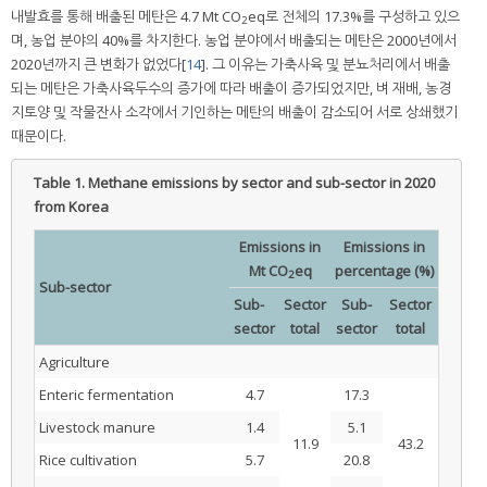
내발효를 통해 배출된 메탄은 4.7 Mt CO
eq로 전체의 17.3%를 구성하고 있으
2
며, 농업 분야의 40%를 차지한다. 농업 분야에서 배출되는 메탄은 2000년에서
2020년까지 큰 변화가 없었다[
14
]. 그 이유는 가축사육 및 분뇨처리에서 배출
되는 메탄은 가축사육두수의 증가에 따라 배출이 증가되었지만, 벼 재배, 농경
지토양 및 작물잔사 소각에서 기인하는 메탄의 배출이 감소되어 서로 상쇄했기
때문이다.
Table 1.
Methane emissions by sector and sub-sector in 2020
from Korea
Emissions in
Emissions in
Mt CO
eq
percentage (%)
2
Sub-sector
Sub-
Sector
Sub-
Sector
sector
total
sector
total
Agriculture
Enteric fermentation
4.7
17.3
Livestock manure
1.4
5.1
11.9
43.2
Rice cultivation
5.7
20.8