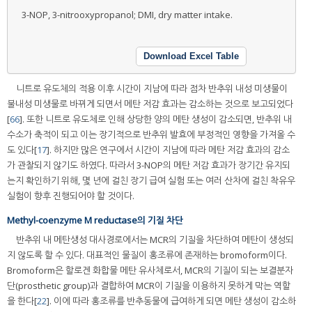
3-NOP, 3-nitrooxypropanol; DMI, dry matter intake.
Download Excel Table
니트로 유도체의 적용 이후 시간이 지남에 따라 점차 반추위 내성 미생물이
불내성 미생물로 바뀌게 되면서 메탄 저감 효과는 감소하는 것으로 보고되었다
[
66
]. 또한 니트로 유도체로 인해 상당한 양의 메탄 생성이 감소되면, 반추위 내
수소가 축적이 되고 이는 장기적으로 반추위 발효에 부정적인 영향을 가져올 수
도 있다[
17
]. 하지만 많은 연구에서 시간이 지남에 따라 메탄 저감 효과의 감소
가 관찰되지 않기도 하였다. 따라서 3-NOP의 메탄 저감 효과가 장기간 유지되
는지 확인하기 위해, 몇 년에 걸친 장기 급여 실험 또는 여러 산차에 걸친 착유우
실험이 향후 진행되어야 할 것이다.
Methyl-coenzyme M reductase의 기질 차단
반추위 내 메탄생성 대사경로에서는 MCR의 기질을 차단하여 메탄이 생성되
지 않도록 할 수 있다. 대표적인 물질이 홍조류에 존재하는 bromoform이다.
Bromoform은 할로겐 화합물 메탄 유사체로서, MCR의 기질이 되는 보결분자
단(prosthetic group)과 결합하여 MCR이 기질을 이용하지 못하게 막는 역할
을 한다[
22
]. 이에 따라 홍조류를 반추동물에 급여하게 되면 메탄 생성이 감소하