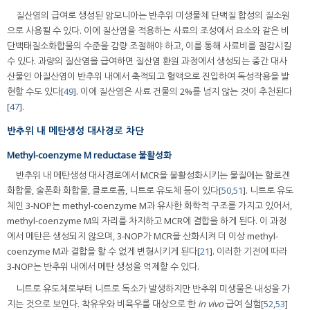
질산염의 급여로 생성된 암모니아는 반추위 미생물체 단백질 합성의 질소원
으로 사용될 수 있다. 이에 질산염을 적용하는 사료의 조성에서 요소와 같은 비
단백태질소화합물의 수준을 감량 조절해야 하고, 이를 통해 사료비를 절감시킬
수 있다. 과량의 질산염을 급여하면 질산염 환원 과정에서 생성되는 중간 대사
산물인 아질산염이 반추위 내에서 축적되고 혈액으로 진입하여 독성작용을 발
현할 수도 있다[
49
]. 이에 질산염은 사료 건물의 2%를 넘지 않는 것이 추천된다
[
47
].
반추위 내 메탄생성 대사경로 차단
Methyl-coenzyme M reductase 불활성화
반추위 내 메탄생성 대사경로에서 MCR을 불활성화시키는 물질에는 할로겐
화합물, 술폰화 화합물, 클로로폼, 니트로 유도체 등이 있다[
50
,
51
]. 니트로 유도
체인 3-NOP는 methyl-coenzyme M과 유사한 화학적 구조를 가지고 있어서,
methyl-coenzyme M의 자리를 차지하고 MCR에 결합을 하게 된다. 이 과정
에서 메탄은 생성되지 않으며, 3-NOP가 MCR을 산화시켜 더 이상 methyl-
coenzyme M과 결합을 할 수 없게 변형시키게 된다[
21
]. 이러한 기전에 따라
3-NOP는 반추위 내에서 메탄 생성을 억제할 수 있다.
니트로 유도체로부터 니트로 독소가 발생하지만 반추위 미생물은 내성을 가
지는 것으로 보인다. 착유우와 비육우를 대상으로 한
in vivo
급여 실험[
52
,
53
]