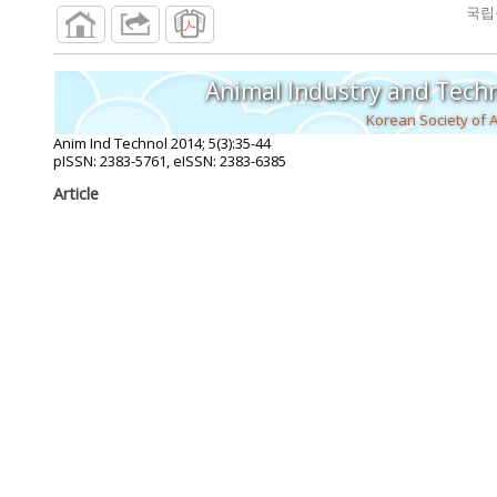
국립
Animal Industry and Tech
Korean Society of 
Anim Ind Technol
2014
;
5
(
3
):
35
-
44
pISSN: 2383-5761, eISSN: 2383-6385
Article