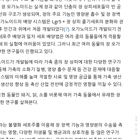
. 장 오가노이드는 실제 장과 같이 단층의 장 상피세포들이 빈 공
선와 구조가 생성되며, 장의 주요 기능인 영양분 흡수 및 장 장벽
오가노이드의 배양 시스템은 Lgr5 + 장 상피 줄기세포의 분화와 관
 후 인간과 쥐에서 처음 개발되었다
[7]
. 오가노이드가 개발되기 전
 세포주 배양과 일차 세포 배양법은 여러 종의 동물들에게 적용할
체 외 실험에 어려움이 있었다. 그러나 최근 여러 동물의 장 오가
양한 연구들이 진행되고 있다.
노이드가 개발됨에 따라 가축 종의 장 상피에 대한 다양한 연구가
통해 가축의 소화기 질병, 영양 흡수 문제 등 건강 문제에 대응할
 시스템의 이해를 높여 적절한 사료 및 영양 공급을 통해 가축 생산
 생산성 향상 등 축산 산업 전반에 긍정적인 영향을 끼칠 수 있다.
한 동물인 돼지, 닭, 소를 비롯해 여러 가축 동물에서 유래한 장
한 연구를 살펴본다.
N
e
x
t
a
g
-J2라는 불멸화 세포주를 이용해 장 장벽 기능과 영양분의 수송을 측
치는 영향, 다양한 미생물 및 병균과의 상호작용 등 많은 연구가