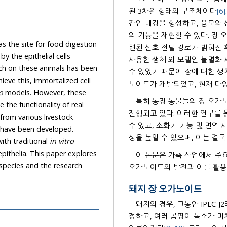
된 3차원 형태의 구조체이다
[6]
간인 내강을 형성하고, 융모와 
의 기능을 재현할 수 있다. 장 
 as the site for food digestion
련된 신호 전달 경로가 밝혀진
y the epithelial cells
사용한 생체 외 모델인 불멸화
arch on these animals has been
수 없었기 때문에 장에 대한 생
ieve this, immortalized cell
노이드가 개발되었고, 현재 다
o
models. However, these
특히 농장 동물들의 장 오가
 the functionality of real
진행되고 있다. 이러한 연구를 
 from various livestock
수 있고, 소화기 기능 및 면역
s, have been developed.
성을 높일 수 있으며, 이는 결국
ith traditional
in vitro
epithelia. This paper explores
이 논문은 가축 산업에서 주요
 species and the research
오가노이드의 발전과 이를 활용
돼지 장 오가노이드
돼지의 경우, 그동안 IPEC
정하고, 여러 곰팡이 독소가 미