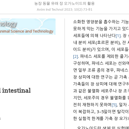
농장 동물 유래 장 오가노이드의 활용
Anim Ind Technol
2023
;
10
(
2
):
73
-
81
소화한 영양분을 흡수하는 기능과
nology
못하게 막는 기능을 가지고 있다
Animal Science and Technology
세포들에 의해 나타난다
[1]
. 
내 분비 세포(호르몬 분비), 잔 
이드 분비)가 있으며, 이 세포
[2]
. 파네스 세포를 제외한 줄
구성하며, 파네스 세포는 선와
면 일부 조류 종의 경우, 파네
장 상피에 대한 연구는 곧 가축
가축들의 장 상피에 대해 연구하기 위해 돼지
 intestinal
과 같은 불멸화 세포주나 장 조
지만, 세포주의 경우 불멸화를
전히 재현하지 못하며
[5]
, 일
이 복잡하고, 3–5일이면 탈각
한 실험적 한계를 가축 장 오가
3
오가노이드란 생체 외 실험에