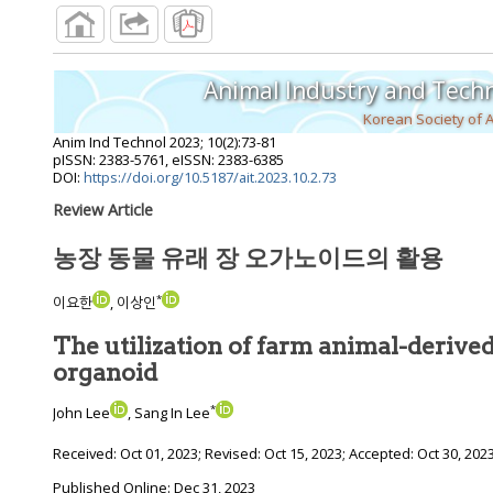
Animal Industry and Tech
Korean Society of 
Anim Ind Technol
2023
;
10
(
2
):
73
-
81
pISSN: 2383-5761, eISSN: 2383-6385
DOI:
https://doi.org/10.5187/ait.2023.10.2.73
Review Article
농장 동물 유래 장 오가노이드의 활용
*
이요한
, 이상인
The utilization of farm animal-derived
organoid
*
John Lee
, Sang In Lee
Received:
Oct 01, 2023
; Revised:
Oct 15, 2023
; Accepted:
Oct 30, 202
Published Online: Dec 31, 2023