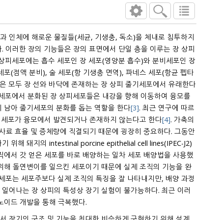
 인체에 해로운 물질들(세균, 기생충, 독소)을 체내로 침투하지
. 이러한 장의 기능들은 장의 표면에서 단일 층을 이루는 장 상피
장 상피세포에는 흡수 세포인 장 세포(영양분 흡수)와 분비세포인 장
세포(점액 분비), 술 세포(항 기생충 면역), 파네스 세포(항균 펩타
들은 모두 장 선와 바닥에 존재하는 장 상피 줄기세포에서 유래한다
기세포에서 분화된 장 상피세포들은 내강을 향해 이동하여 융모를
에 남아 줄기세포의 분화를 돕는 역할을 한다
[3]
. 최근 연구에 따르
스 세포가 융모에서 발견되거나 존재하지 않는다고 한다
[4]
. 가축의
 사료 효율 및 증체량에 직결되기 때문에 굉장히 중요하다. 그동안
의 intestinal porcine epithelial cell lines(IPEC-J2)
직에서 갓 얻은 세포를 바로 배양하는 일차 세포 배양법을 사용했
 위해 돌연변이를 일으킨 세포이기 때문에 실제 조직의 기능을 완
차 세포는 세포주보다 실제 조직의 특징을 잘 나타내지만, 배양 과정
이 일어나는 장 상피의 특성상 장기 실험이 불가능하다. 최근 이러
노이드 개발을 통해 극복했다.
서 장기의 구조 및 기능을 최대한 비슷하게 구현하기 위해 설계